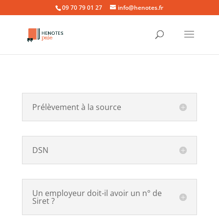
09 70 79 01 27
info@henotes.fr
Prélèvement à la source
DSN
Un employeur doit-il avoir un n° de
Siret ?